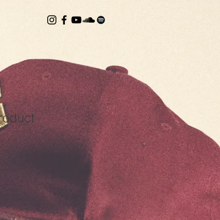
product
1