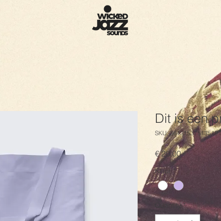
Dit is een 
SKU: 36421537513519
Price
€ 20,00
Kleur
*
Quantity
*